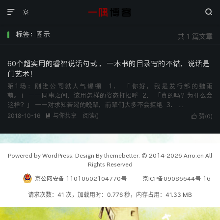



标签：图示
共 1 篇文章
60个超实用的睿智说话句式 ，一本书的目录写的不错，说话是
门艺术！
第1场：刚进公司就人气爆棚 1． 「你好，我是发行部的魏雨
萌。」 ――同事之间，该用怎样的姿态打招呼 2． 「真的吗？为什么会
这样？」 ――对求知若渴的晚辈，前辈们大多不会拒绝 3． ...
2018-10-16
与你共享
阅读(
)

赞(
)

0
Powered by WordPress. Design By themebetter. © 2014-2026 Arro.cn All
Rights Reserved
京公网安备 11010602104770号
京ICP备09086644号-16
请求次数：41 次，加载用时：0.776 秒，内存占用：41.33 MB