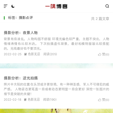



标签：摄影点评
共 2 篇文章
摄影分析：夜景人物
背景有些凌乱，人物构图不舒服 环境光偏色较严重，主题不突出，人物
情绪表情也比较木讷。 下次拍摄虚化背景，最好和模特服装比较搭配
的，光线最好也不要顶光。
2022-02-25
色影无忌
阅读(
205
)

赞(
)

0
摄影分析：逆光拍摄
照片中太阳的位置在头顶或许更惊艳，有一种神圣感、军人不可侵犯的威
严感。 人物姿态更笔直一些或者动态更明显一些会更好 深挖一张图片的
细节是突破的关键！
2022-02-18
色影无忌
阅读(
190
)

赞(
)

0