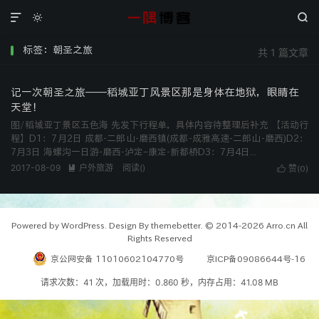



标签：朝圣之旅
共 1 篇文章
记一次朝圣之旅——稻城亚丁风景区那是身体在地狱，眼睛在
天堂！
图/稻城亚丁景区五色海 先发下行程单，具体内容待整理后补充 【活动行
程】D1：7月2日 成都-二郎山-磨西镇(成都-成雅高速-二郎山-磨西)D2：
7月3日 海螺沟一日游-磨西-泸定–康定-新都桥D3：7月4日...
2017-08-09
户外旅游
阅读(
)

赞(
)

0
Powered by WordPress. Design By themebetter. © 2014-2026 Arro.cn All
Rights Reserved
京公网安备 11010602104770号
京ICP备09086644号-16
请求次数：41 次，加载用时：0.860 秒，内存占用：41.08 MB