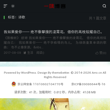



标签：诗歌
共 1 篇文章
我如果爱你—— 绝不像攀援的凌霄花，借你的高枝炫耀自己。
《致橡树》 舒婷 我如果爱你—— 绝不像攀援的凌霄花， 借你的高枝炫
耀自己： 我如果爱你—— 绝不学痴情的鸟儿， 为绿荫重复单调的歌
曲； 也不止像泉源，&nbs...
2017-08-09
生活
阅读(
)

赞(
)

0
Powered by WordPress. Design By themebetter. © 2014-2026 Arro.cn All
Rights Reserved
京公网安备 11010602104770号
京ICP备09086644号-16
请求次数：41 次，加载用时：0.612 秒，内存占用：41.08 MB