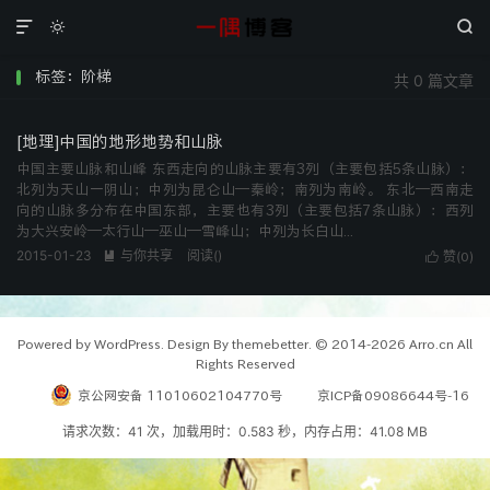



标签：阶梯
共 0 篇文章
[地理]中国的地形地势和山脉
中国主要山脉和山峰 东西走向的山脉主要有3列（主要包括5条山脉）：
北列为天山一阴山；中列为昆仑山—秦岭；南列为南岭。 东北—西南走
向的山脉多分布在中国东部，主要也有3列（主要包括7条山脉）：西列
为大兴安岭—太行山—巫山—雪峰山；中列为长白山...
2015-01-23
与你共享
阅读(
)

赞(
)

0
Powered by WordPress. Design By themebetter. © 2014-2026 Arro.cn All
Rights Reserved
京公网安备 11010602104770号
京ICP备09086644号-16
请求次数：41 次，加载用时：0.583 秒，内存占用：41.08 MB