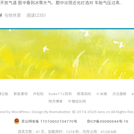
开放气道 图中看到冰雪天气，题中出现近光灯选对 车胎气压过高...
与你共享
阅读(
235
)

理记账
影视素材
卢松松
boke112百科
雨落泪尽
小米粥
次元傲娇
明月博客
牛僧站长网
ed by WordPress. Design By themebetter. © 2014-2026 Arro.cn All Rights Re
京公网安备 11010602104770号
京ICP备09086644号-16
请求次数：41 次，加载用时：1.019 秒，内存占用：41.08 MB