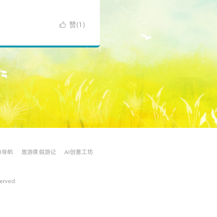
赞(
)

1
AI导航
旅游度假游记
AI创意工坊
served