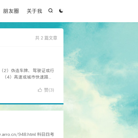

朋友圈
关于我


共 2 篇文章
 （2）伪造车牌、驾驶证或行
（4）高速或城市快速路...
赞(
)

3
.cn/948.html 科目四考