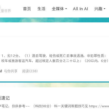
活
首页
生活
全媒体
All In AI
兴趣
丈量世界
 1、扣12分。 （1）酒后驾驶、轻伤或死亡后事故逃逸，非犯罪性质；
、校车或旅游客运汽车，超过核定人数百分之二十以上；（20以内，6分） 
与你共享
阅读(
238
)

题速记
仅供参考~~ （科四98分） 科一关键词答题技巧见 https://www.arro