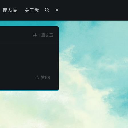

朋友圈
关于我


共 1 篇文章
赞(
)

0