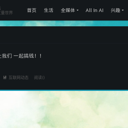
活
首页
生活
全媒体
All In AI
兴趣
丈量世界
让我们 一起搞钱！！
互联网动态
阅读(
)
