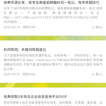
收费资源分享，驾考宝典璇姐精髓科目一笔记、驾考答题技巧
分享下当时考驾照时购买的收费笔记，推荐看璇姐精髓科目一笔记 祝早
日拿证~~ 下载链接 璇姐精髓科目一笔记:
https://url11.ctfile.com/f/612311-8404479679-b7c8bd?p=3585
(访问密码: ...
2025-08-02
阅读(
259
)
赞(
)

2
科四驾照，关键词答题速记
以下是我考科四时做的关键字笔记，仅供参考~~ （科四98分） 科一关
键词答题技巧见 https://www.arro.cn/948.html 科目四考试速记 伤员昏
迷搬运时应先 开放气道 图中看到冰雪天气，题中出现近光灯选对 车胎气
压过高...
2025-08-01
阅读(
235
)
赞(
)

1
免费领取5年风鸟企业信息查询平台SVIP
现在互联网上的企业信息查询平台很多，如天眼查、企查查、爱企查、企