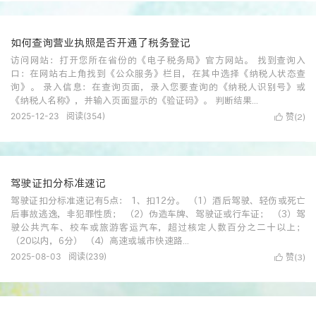
如何查询营业执照是否开通了税务登记
访问网站：打开您所在省份的《电子税务局》官方网站。 找到查询入
口：在网站右上角找到《公众服务》栏目，在其中选择《纳税人状态查
询》。 录入信息：在查询页面，录入您要查询的《纳税人识别号》或
《纳税人名称》，并输入页面显示的《验证码》。 判断结果...
2025-12-23
阅读(
354
)
赞(
)

2
驾驶证扣分标准速记
驾驶证扣分标准速记有5点： 1、扣12分。 （1）酒后驾驶、轻伤或死亡
后事故逃逸，非犯罪性质； （2）伪造车牌、驾驶证或行车证； （3）驾
驶公共汽车、校车或旅游客运汽车，超过核定人数百分之二十以上；
（20以内，6分） （4）高速或城市快速路...
2025-08-03
阅读(
239
)
赞(
)

3