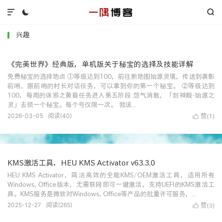



兴趣
《完美世界》经典版，单机版关于秘宝的选择及技能详解
免费秘宝的选择地点 ①等级达到100，前往新地图始源灵境，传送到袭影
前哨，跟前哨的村长对话任务，可以拿到你的第一个秘宝。 ②等级达到
100，每周的诛邪之黄昏任务进入第五阶段:怨气消散，「封神殿-始源之
灵」去领一个秘宝。每个号仅限一次。 我该...
2026-03-05
阅读(
40
)
赞(
)

1
KMS激活工具，HEU KMS Activator v63.3.0
HEU KMS Activator，简洁高效的全能KMS/OEM激活工具，适用所有
Windows, Office版本，无需联网即可一键激活，支持UEFI的KMS激活工
具。KMS服务是微软对Windows, Office等产品的批量许可服务，...
2025-12-27
阅读(
265
)
赞(
)

3