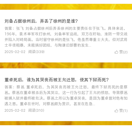
刘备占据徐州后，弄丢了徐州的是谁？
答案：张飞 刘备占据徐州后弄丢徐州的主要责任在于张飞‌。具体来说，
196年，袁术率军攻打徐州，刘备率军迎战，双方在盱眙、淮阴一带交战
并陷入对峙局面。当时留守徐州的是张飞，他虽然尊重士大夫，但对武将
士卒很粗暴，未能搞好团结，与陶谦旧部曹豹发生...
2025-02-02
阅读(
339
)
赞(
)

2
董卓死后，谁为其哭丧而被王允迁怒，使其下狱而死？
答案：蔡邕 董卓死后，为其哭丧而被王允迁怒，最终下狱而死的是蔡
邕‌。蔡邕在董卓被杀后为其哭泣，这一行为引起了王允的愤怒，导致蔡邕
被捕入狱并最终被处决‌。蔡邕之所以为董卓哭丧，是因为董卓曾对他有知
遇之恩。董卓在世时，对蔡邕颇为赏识，甚至在危急...
2025-02-02
阅读(
310
)
赞(
)

1