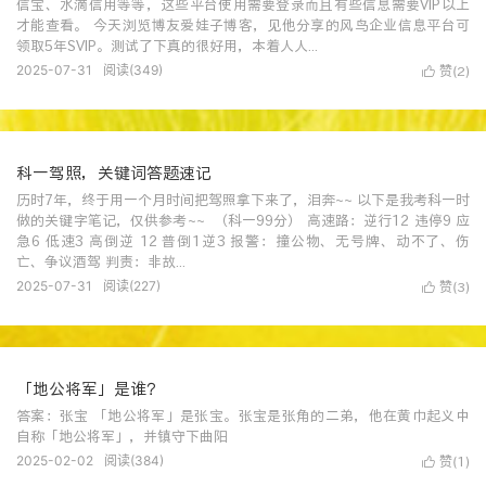
信宝、水滴信用等等，这些平台使用需要登录而且有些信息需要VIP以上
才能查看。 今天浏览博友爱娃子博客，见他分享的风鸟企业信息平台可
领取5年SVIP。测试了下真的很好用，本着人人...
2025-07-31
阅读(
349
)
赞(
)

2
科一驾照，关键词答题速记
历时7年，终于用一个月时间把驾照拿下来了，泪奔~~ 以下是我考科一时
做的关键字笔记，仅供参考~~ （科一99分） 高速路：逆行12 违停9 应
急6 低速3 高倒逆 12 普倒1逆3 报警：撞公物、无号牌、动不了、伤
亡、争议酒驾 判责：非故...
2025-07-31
阅读(
227
)
赞(
)

3
「地公将军」是谁？
答案：张宝 「地公将军」是张宝‌。张宝是张角的二弟，他在黄巾起义中
自称「地公将军」，并镇守下曲阳
2025-02-02
阅读(
384
)
赞(
)

1