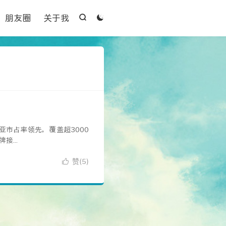

朋友圈
关于我


西亚市占率领先，覆盖超3000
...
赞(
)

5