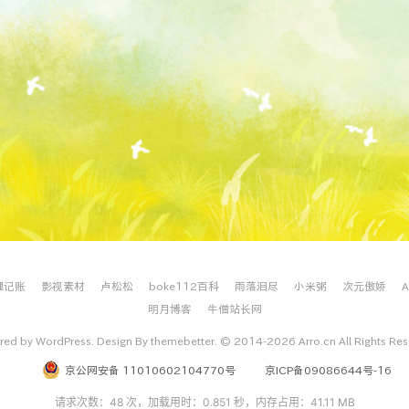
理记账
影视素材
卢松松
boke112百科
雨落泪尽
小米粥
次元傲娇
明月博客
牛僧站长网
ed by WordPress. Design By themebetter. © 2014-2026 Arro.cn All Rights Re
京公网安备 11010602104770号
京ICP备09086644号-16
请求次数：48 次，加载用时：0.851 秒，内存占用：41.11 MB