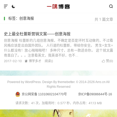



标签：创意海报
共 1 篇文章
史上最全杜蕾斯营销文案——创意海报
创意海报 杜蕾斯的几组创意海报，不确定是否是环时互动做的，不过看
风格应该是出自国外团队。 人行道的杜蕾斯，带给你安全。 男生+女生=
什么都没有！放心啪啪啪吧！ 多种尺寸，总有一款适合你。 这个就太露
骨直白了。。。注意看英文，我英语不好，也不...
2017-02-10
博学多才
阅读(
)
赞(
)


0
Powered by WordPress. Design By themebetter. © 2014-2026 Arro.cn All
Rights Reserved
京公网安备 11010602104770号
京ICP备09086644号-16
请求次数：41 次，加载用时：0.577 秒，内存占用：41.13 MB