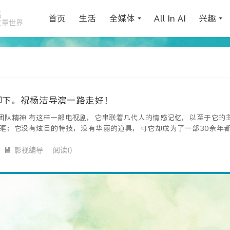
活
首页
生活
全媒体
All In AI
兴趣
丈量世界
脚下。祝杨洁导演一路走好！
团队精神 有这样一部电视剧，它串联着几代人的情感记忆，以至于它的
眶；它没有炫目的特技，没有华丽的道具，可它却成为了一部30余年
影视编导
阅读(
)
