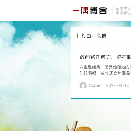
记录生
用脚步
标签：唐僧
敢问路在何方，路在
△重温经典，感受她和她的
住跟着唱，或许还会热泪盈
3000次……...
Corner
2017-04-18