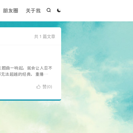

朋友圈
关于我


共 1 篇文章
主题曲一响起，就会让人忍不
都无法超越的经典，重播超过
赞(
)

0