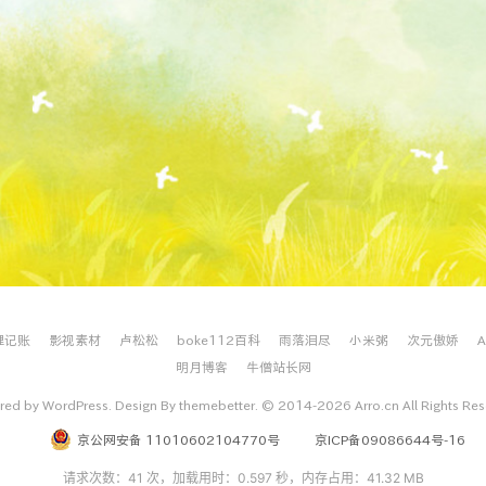
理记账
影视素材
卢松松
boke112百科
雨落泪尽
小米粥
次元傲娇
明月博客
牛僧站长网
ed by WordPress. Design By themebetter. © 2014-2026 Arro.cn All Rights Re
京公网安备 11010602104770号
京ICP备09086644号-16
请求次数：41 次，加载用时：0.597 秒，内存占用：41.32 MB