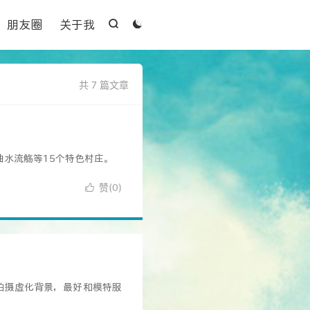

朋友圈
关于我


共 7 篇文章
水流觞等15个特色村庄。
赞(
)

0
拍摄虚化背景，最好和模特服