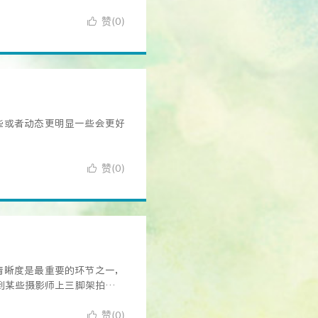
赞(
)

0
些或者动态更明显一些会更好
赞(
)

0
清晰度是最重要的环节之一，
到某些摄影师上三脚架拍摄是
赞(
)

0