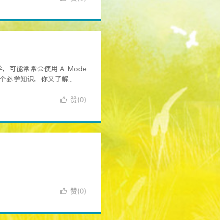
可能常常会使用 A-Mode
必学知识，你又了解...
赞(
)

0
赞(
)

0