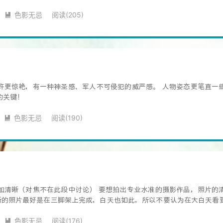
色影无忌
阅读(
205
)

许更惊艳，有一种神圣感、军人不可侵犯的威严感。 人物姿态更笔直一
的关键！
色影无忌
阅读(
190
)

加清晰（对焦不在此段中讨论） 要想拍出专业水准的摄影作品，照片的
的照片最好是在三脚架上完成，白天也如此，所以不要认为在大白天看
色影无忌
阅读(
176
)
