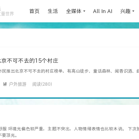
活
首页
生活
全媒体
All In AI
兴趣
丈量世界
京不可不去的15个村庄
市民推出北京不可不去的村庄榜单，有高山徒步、童话森林、闻香识酒、曲
户外旅游
阅读(
280
)

舒服 环境光偏色较严重，主题不突出，人物情绪表情也比较木讷。 下次
不要顶光。