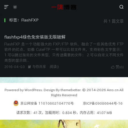



标签：FlashFXP
共 1 篇文章
flashfxp4绿色免安装版无限破解
FlashFXP 是一个功能强大的 FXP/FTP 软件，融合了一些其他优秀 FTP
软件的优点，如像 CuteFTP 一样可以比较文件夹，支持彩色文字显示；
1.可以跳过指定的文件类型，只传送需要的文件； 2.可以自定义不同文件
类型的显示颜...
2016-04-03
与你共享
阅读(
)

赞(
)

0
Powered by WordPress. Design By themebetter. © 2014-2026 Arro.cn All
Rights Reserved
京公网安备 11010602104770号
京ICP备09086644号-16
请求次数：41 次，加载用时：0.834 秒，内存占用：41.07 MB