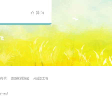
赞(
)

0
AI导航
旅游度假游记
AI创意工坊
served