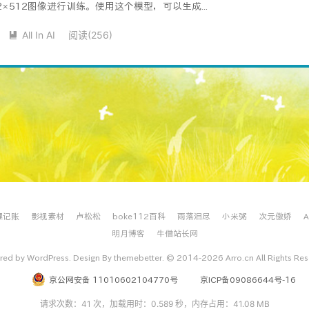
12×512图像进行训练。使用这个模型，可以生成...
All In AI
阅读(
256
)

理记账
影视素材
卢松松
boke112百科
雨落泪尽
小米粥
次元傲娇
明月博客
牛僧站长网
ed by WordPress. Design By themebetter. © 2014-2026 Arro.cn All Rights Re
京公网安备 11010602104770号
京ICP备09086644号-16
请求次数：41 次，加载用时：0.589 秒，内存占用：41.08 MB