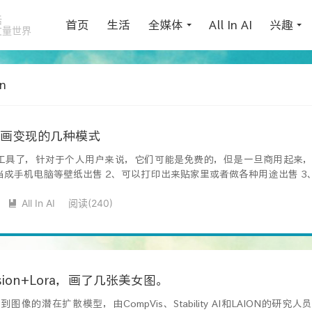
活
首页
生活
全媒体
All In AI
兴趣
丈量世界
n
绘画变现的几种模式
画工具了，针对于个人用户来说，它们可能是免费的，但是一旦商用起来，
当成手机电脑等壁纸出售 2、可以打印出来贴家里或者做各种用途出售 
All In AI
阅读(
240
)

fusion+Lora，画了几张美女图。
是一个文本到图像的潜在扩散模型，由CompVis、Stability AI和LAION