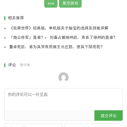
宙中。在被爆时，实际上飞船并不是被对方的武器直接打碎的，而是在飞
eve
星空游戏
船的计算机判断飞船已经失控无法挽救时的自毁行为，这有利于防止飞船
的科技机密被泄漏，也可以保住那些试图作不可能的挽救行为的飞行员的
生命。船舱里的东西不在计算机控制自毁的范围内，但尽管如此，很多有
相关推荐
价值的东西仍然被破坏掉了。
《完美世界》经典版，单机版关于秘宝的选择及技能详解
Q：为什么EVE的世界里造船不是用铁，而是用我们听都没听说过的
三钛合金，并且描述种说它在太空中不稳定，那为什么造船时用的最多的
「地公将军」是谁？
刘备占据徐州后，弄丢了徐州的是谁？
是它？
A：三钛合金的说明：太空建筑的主要构件。一种非常坚硬但仍可弯曲的
董卓死后，谁为其哭丧而被王允迁怒，使其下狱而死？
金属。由于它在太空温度中不稳定，因此不能用于人类住所。它在全宇宙
都非常普遍。
这里并没有说它在太空中不稳定，而是温度不稳定，也许他太能导热了，
评论
抢沙发
要知道太空中的温度是很极端的。
为什么不是用铁？铁太重了。现代的航天飞机用的铁都很少，主要用的是
钛合金、各种轻金属、陶瓷材料、高分子化合物。 铁不是一种很丰富的
元素，我们现在用他很多相当大的一个原因是铁较容易开采和冶炼。考虑
到未来冶炼业的发展，也许提炼什么金属都是很容易的，我们只需要考虑
自然界的储量问题。 另外，eve里的矿物名字都怪了些，种类也少了些，
这不过是游戏的设置问题。如果非要有个解释，那我只好说那里并不是地
球，也许自然资源和这里有很大不同，当然，也可能是他们的语言和我们
有区别吧
提交评论