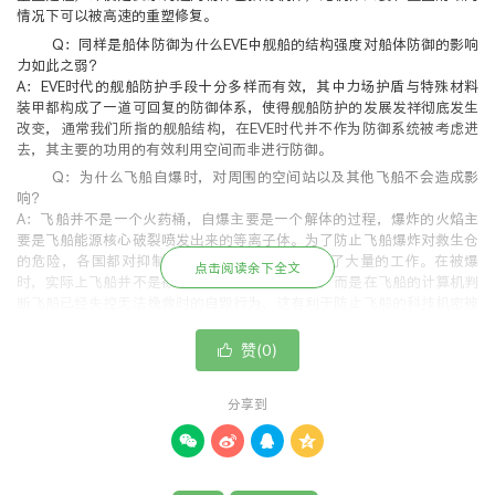
情况下可以被高速的重塑修复。
Q：同样是船体防御为什么EVE中舰船的结构强度对船体防御的影响
力如此之弱？
A：EVE时代的舰船防护手段十分多样而有效，其中力场护盾与特殊材料
装甲都构成了一道可回复的防御体系，使得舰船防护的发展发祥彻底发生
改变，通常我们所指的舰船结构，在EVE时代并不作为防御系统被考虑进
去，其主要的功用的有效利用空间而非进行防御。
Q：为什么飞船自爆时，对周围的空间站以及其他飞船不会造成影
响？
A：飞船并不是一个火药桶，自爆主要是一个解体的过程，爆炸的火焰主
要是飞船能源核心破裂喷发出来的等离子体。为了防止飞船爆炸对救生仓
的危险，各国都对抑制飞船解体时的爆炸威力作了大量的工作。在被爆
点击阅读余下全文
时，实际上飞船并不是被对方的武器直接打碎的，而是在飞船的计算机判
断飞船已经失控无法挽救时的自毁行为，这有利于防止飞船的科技机密被
泄漏，也可以保住那些试图作不可能的挽救行为的飞行员的生命。在自毁
程序中，计算机控制飞船中的关键部位的爆炸螺栓爆炸，使飞船平稳的彻
赞(
)

0
底的解体，就和工程爆破一样，很壮观，但危险性很小。而且，由于自毁
如此的彻底，在打捞残骸时往往上万吨的战列舰在毁坏后却只能找到不足
分享到
一立方米的有价值的东西。
Q：为什么船爆的时候东西不会跟着一起爆，反而留给我们捡？




A：现实中的船被击沉了不是也还可以打捞战利品么？船被击沉并不意味
着船体被彻底击碎，一个大洞就足以让一条船沉没，不管在海里还是在宇