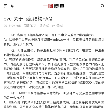



eve-关于飞船结构FAQ
2015-04-05
阅读(
179
)
评论(0)
赞(
)

0
Q：各国的飞船风格都不同，为什么中央电脑用的都是奥拉？
A：就好像全世界的电脑几乎都用windows一样，反正奥拉只是辅助用计
算机，没有决策权的。
Q：为什么用很小的护卫舰也可以同战列舰对抗，在现实中护卫舰
也能对抗战列舰吗？
A：可以说这些在EVE中都是屡见不鲜的事例，利用护卫舰的高速运动能
力，同战列舰进行短距离交火。由于战列舰的大型火炮及武器的回旋和追
踪速度有限，对于近距离目标很难构成有效威胁，假如护卫舰的数量具有
一定的规模，战列舰很难与之对抗。当然我们这里所指速度，与我们现实
中所接触那些护卫舰有很大的差异，可以说EVE中的护卫舰与战列舰相比
有着绝对的速度优势，假如现实中的海军护卫舰也能做到5000m/S的速
度进行机动的话，对抗战列舰一样不成问题。
Q：1600mm厚的船体装甲竟然能在10分钟之内完成重塑和维修靠
的是什么技术？
A：在EVE的时代纳米机器人技术已经高度成熟，通过复杂的物质填补式
重塑过程，即便是复杂构造的物体包括有机体，无机体只要在蓝图清晰的