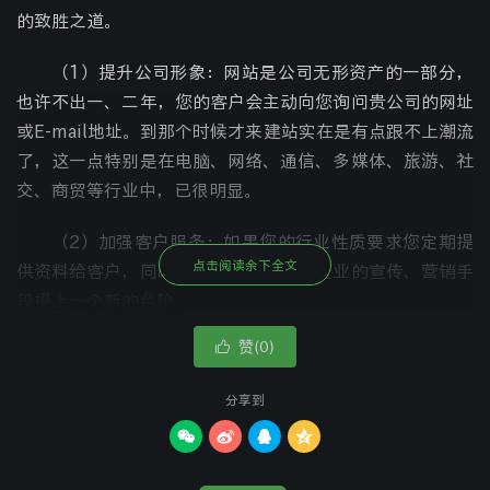
的致胜之道。
（1）提升公司形象：网站是公司无形资产的一部分，
也许不出一、二年，您的客户会主动向您询问贵公司的网址
或E-mail地址。到那个时候才来建站实在是有点跟不上潮流
了，这一点特别是在电脑、网络、通信、多媒体、旅游、社
交、商贸等行业中，已很明显。
（2）加强客户服务：如果您的行业性质要求您定期提
点击阅读余下全文
供资料给客户，同时一个好的网站能将企业的宣传、营销手
段提上一个新的台阶。
赞(
)

0
首先是网站内容可以随时更新，这点对于现代企业来说
很重要，但画册、产品手册等都是做不到。比如我们刚好完
分享到
成产品的重大改进，但在原有画册上却毫无反映，只有重新




印刷、费时费财，难免令人遗憾。但企业网站就可以每天更
新（甚至随时更新），随时可以反映您企业的最新情况。