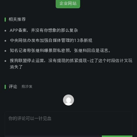
企业网站
第二，网站信息量可以做到极大，但画册、产品手册等
却稍逊一筹。一本但画册充其量做到几十页，但网站却可以
相关推荐
做到几百上千页。
APP备案，并没有你想象的那么复杂
第三，也是重要的一点，给客户的感觉好很多。如果一
中央网信办发布加强自媒体管理的13条新规
个大企业连网站都没有或者做得很差，给客户的想象是这不
知名记者称张继科曝景甜私密照，张继科回应是谣言。
是一个现代企业，是一个跟不上形势的企业。如果网站做得
搜狗联盟停止运营，没有提现的抓紧提现~过了这个时段估计又玩
好，给客户的感觉是这企业领导意识先进，技术走在前列，
消失了
管理科学化智能化，顾客感觉完全不同，信任度也高很多。
评论
抢沙发
第四，网站可以帮助企业寻找潜在客户，通过搜索引
擎、网站链接等手段，可以把贵公司的信息传到世界各地，
为您找到潜在客户。
第五，如果把网站功能进一步扩大，网站还可以帮助企
业提高效率、规范管理、降低管理成本的作用。