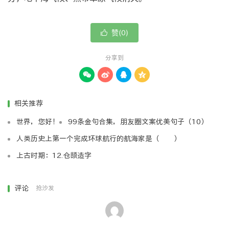
赞(
)

0
分享到




相关推荐
世界，您好！
99条金句合集，朋友圈文案优美句子（10）
人类历史上第一个完成环球航行的航海家是（ ）
上古时期：12.仓颉造字
评论
抢沙发