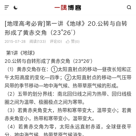



[地理高考必背]第一讲《地球》20.公转与自转
形成了黄赤交角（23°26′）
2015-07-28
阅读(
133
)
评论(0)
赞(
)

0
第1讲《地球》
20.公转与自转形成了黄赤交角（23°26′）
（1）黄赤交角存在：①太阳直射点的移动—昼夜长短和正
午太阳高度的变化—四季；②太阳直射点的移动—气压带
风带的季节移动—地中海气候、热带草原气候的形成。
（2）五带的划分界线：南北回归线之间为热带、回归线极
圈之间为温带、极圈极点之间为寒带。
（3）若黄赤夹角变大，热带和寒带变大，温带变小；若黄
赤夹角变小，热带和寒带变小，温带变大。
（4）若黄赤交角为零，太阳永远直射赤道，全球昼夜平
分，地中海气候、热带草原气候消失。