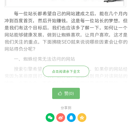
每一位站长都希望自己的网站建成之后，能在几个月内
冲到百度首页，然后开始赚钱，这是每一位站长的梦想，但
是我们有这个目标后，我们也应该多了解一下，如何让一个
网站能够健康发展，做到让蜘蛛喜欢，让用户喜欢，这才是
我们关注的重点。下面拂晓SEO就来说说哪些因素会让你的
网站得负分呢?
一、蜘蛛经常无法访问的网站
搜索引擎希望他们的用户有好的体验。如果你的网站经
点击阅读余下全文
常因为某些原因打不开，这样会严重影响到用户对该网站的
映像，久而久之，百度会认为你这个网站是低质量网站。这
是一件非常严重的问题。
赞(
)

0
二、页面相似或者相同内容
分享到
大家都明白，一个好的网站，内容是非常关键的。一个
网站只有好的内容才能吸引更多的用户进网站浏览。而一个




差的网站，在搜索引擎上的页面相似或者相同内容，对于蜘
蛛来说，并不是友好的事情，一个用户如果连续打开几个网