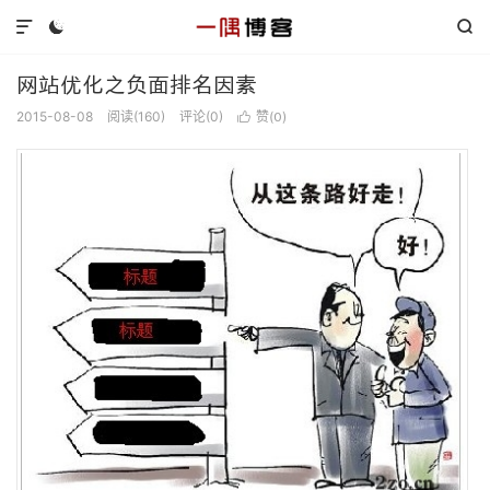



网站优化之负面排名因素
2015-08-08
阅读(
160
)
评论(0)
赞(
)

0