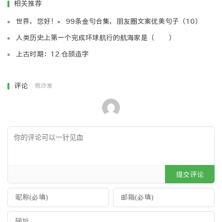
相关推荐
站上的内容都是相同的话，这样会造成用户对该网站失去信
世界，您好！
99条金句合集，朋友圈文案优美句子（10）
心，不愿意再次打开这个网站，所以，现在百度提创我们写
原创内容，百度一系列的算法改动，都说明了这一点。
人类历史上第一个完成环球航行的航海家是（ ）
三、链接向低质量或垃圾网站
上古时期：12.仓颉造字
拂晓博客认为伤害网站排名的方法之一就是把一个网站
链向一个低质量或者垃圾网站，一般来说，一个网站有少量
评论
抢沙发
的垃圾链接是不影响排名的，但是如果一个网站为了短期排
名，而拥用大量的低质量链接或者垃圾网站的链接的话，对
排名肯定是有影响的。
四、参与链接计划或积极卖链接
很多站长都干过一件事，那就是买链接或者卖链接，通
过这种手段以达到快速上首页的目的，在百度绿萝算法出来
之前，这个行业一直很火爆，也带动了一些就业问题，很多
提交评论
新手每天做在电脑旁一直发着外链工作。排名效果也是非常
的明显，但是对于搜索引擎来说，这样就无法判断出哪个网
站是高质的，哪些网站是垃圾网站，从而严重影响了排名规
格，后面百度更新了绿萝算法后，这一排名规则受到了限