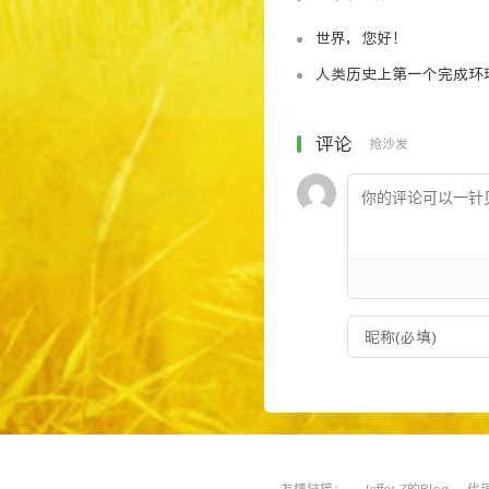
一、精通几种优化方
世界，您好！
拿一个栏目、首页去做。
人类历史上第一个完成
二、文笔好：松松做
你每天会通过搜索进入松
评论
抢沙发
三、域名投资：实在
最近世界杯如火如荼，
我对该网站的规划，睡前
留给你们了。
友情链接：
Jeffer.Z的Blog
代