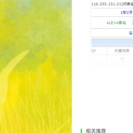
一直很想和东阳认识
司给东阳赞助个服务器，
其实自己文笔是很菜
成功的路不止一条（
不要觉得SEO很难
相关推荐