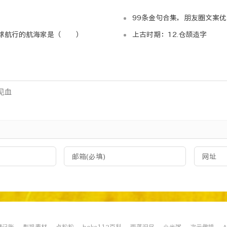
法：不会写文章怎么了，我们可以找些书籍，这不都是原创吗；
99条金句合集，朋友圈文案优
环球航行的航海家是（ ）
上古时期：12.仓颉造字
优化吗？从图中可以看出，松松是不怎么优化的，每天原创更新
松博客吗？我是会输入网址的。
不行我们玩域名投资，可能你手里就有个500万。
鄙人差点上了天台；晒晒自己这这期间注册的域名shuiyixinw
新闻来三条，看完新闻看睡衣。有一天，男人会给女人买睡衣；
理记账
影视素材
卢松松
boke112百科
雨落泪尽
小米粥
次元傲娇