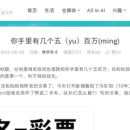
活
首页
生活
全媒体
All In AI
兴趣
丈量世界
你手里有几个五（yu）百万(ming)
2015-08-08
分类：
阅读(
127
)
评论(0)
赞(
)
博学多才

0
标题，分别是域名投资也是路和你手里有几个五百万；在松松投
的是第一个，利于网站优化。
注松松给我转发的文章了。今天打开邮箱看到了冯东阳（10年
x.cn短域名用作了帮卖二手车，站长们怎么看?）写的文章，