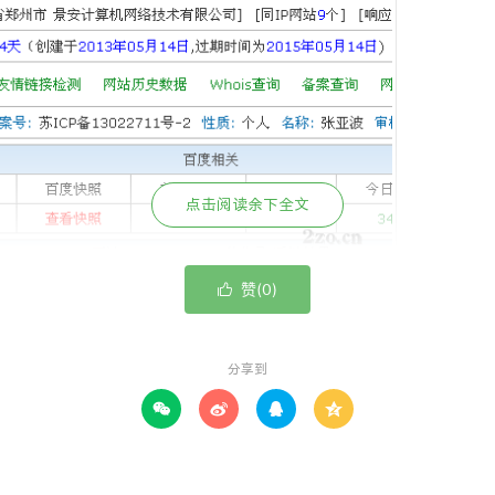
点击阅读余下全文
赞(
)

0
认识，但找不到合适的契机，想着自己公司是做IDC的，我觉
但害怕东阳不愿意，公司也不愿意。
分享到
，很想通过写文章来认识更多人，今天终于鼓足的勇气。




干货分享）
，其实成功有好几条路。