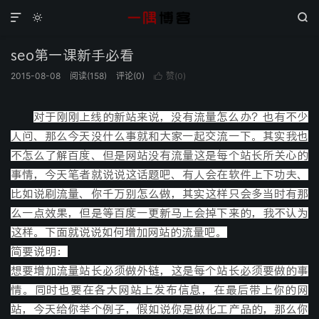



seo第一课新手必看
2015-08-08
阅读(
158
)
评论(0)
赞(
)

0
对于刚刚上线的新站来说，没有流量怎么办？也有不少
人问、那么今天没什么事就和大家一起交流一下。其实我也
不怎么了解百度、但是网站没有流量这是每个站长所关心的
事情，今天笔者就说说这话题吧、有人会在软件上下功夫、
比如说刷流量、你千万别怎么做，其实这样只会多当时有那
么一点效果，但是等百度一更新马上会掉下来的，我不认为
这样。下面就说说如何增加网站的流量吧。
简要说明：
想要增加流量站长必须做外链，这是每个站长必须要做的事
情。同时也要在各大网站上发布信息，在最后带上你的网
站，今天给你举个例子，假如说你是做化工产品的，那么你