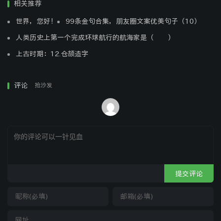
相关推荐
论坛上发一下、中国的论坛多如牛毛，选择一些关于你所做
世界，您好！
99条金句合集，朋友圈文案优美句子（10）
的关键词同行业的论坛、每天到上面发布一些相关性的问题
人类历史上第一个完成环球航行的航海家是（ ）
或者有利于帮助到大家的一些东西、别人认为你写的不错来
观看的人就会很多、这样下来流量就会上来、也不要在每个
上古时期：12.仓颉造字
论坛都加入签名发链接，选取PR3或者PR3以上并且和自己
的网站的主题有一定关系的论坛去注册个账号，做个签名然
评论
抢沙发
后顶几个帖子就可以了。其他的论坛，如站长类的论坛一般
都是高PR的，也不要错过。发上几篇文章过上几天去百度
搜索一下标题。你看看有多少个页面被收入了、看看那些贴
子给收入了、这样的排名还会怕没有吗？
关键词价值：
在不同的关键词有不同的商业价值，就算长度相同也会导致
不同的转化率。
提交评论
总结：
做网站优化时首先就是确定网站的定位，然后在选取定位后
的网站关键词。可以更具以上的方法进行筛选，方可为自己