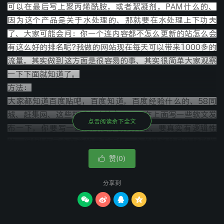
可以在最后写上聚丙烯酰胺，或者絮凝剂，PAM什么的、
因为这个产品是关于水处理的、那就要在水处理上下功夫
了、大家可能会问：你一个连内容都不怎么更新的站怎么会
有这么好的排名呢?我做的网站现在每天可以带来1000多的
流量，其实做到这方面是很容易的事、其实很简单大家观察
一下下面就知道了。
方法：
大家都知道百度贴吧，百度知道，百度经验什么的、58同
城、赶集网、这些权重都比较高、可以在上面写一些软文发
点击阅读余下全文
布一下，你要写一些绝对是原创的文章、要真实有逻辑性
的、呵呵!在每个文章的最下面加一个关键字并且连接到你
的网站空间、其次就是要申请博客发表论文、比如在凤凰博
赞(
)

0
客、新浪博客、一些大的免费博客上发布。久而久之你的站
排名自然就好了，流量自然就上来了。要不别人凭什么一个
分享到
新站如何在很短的时间就会带来6万流量呢？




要有一篇总结性的推广文章，写好一篇文章去网上发一下，
就像站长A5上发一下、站长站发一下，站长网发一下。在