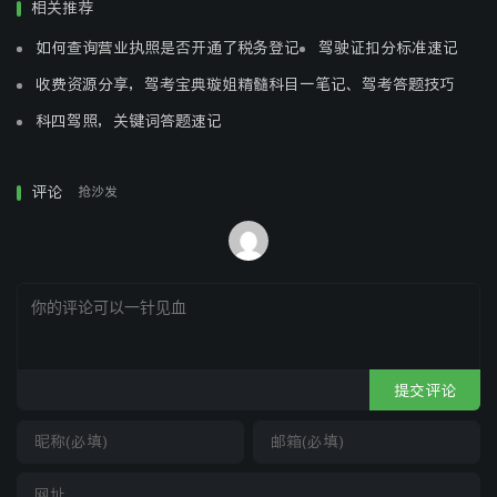
相关推荐
如何查询营业执照是否开通了税务登记
驾驶证扣分标准速记
二省处世，谨行慎言；三省理义，重义轻财。
收费资源分享，驾考宝典璇姐精髓科目一笔记、驾考答题技巧
9.
浪费好比河决堤，节约好比燕衔泥。由俭入
科四驾照，关键词答题速记
奢易，由奢入俭难。
评论
抢沙发
10.
先学做人，后学做事；诚实做人，踏实做
事；
抬头做人，低头做事；微笑对人，大肚对事；
诚信守时、孝敬长辈；勤俭节约，儆戒懒惰。
提交评论
11.
粗茶淡饭，健康为本；为人处世，务实为
本；