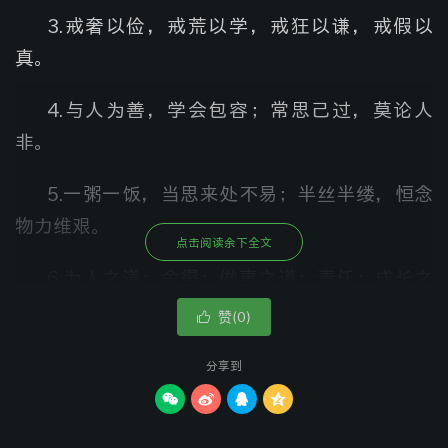
3.
戒奢以俭，戒荒以学，戒狂以谦，戒假以
真。
4.
与人为善，学会包容；常思己过，莫论人
非。
5.
一粥一饭，当思来处不易；半丝半缕，恒念
物力维艰。
点击阅读余下全文
6.
为人之道：舍得；做事之道：责任；成长之
道：学习。
赞(
)

0
7.
事能知足心常泰，人到无求品自高。
分享到




8.
日行三省，端正己心。一省为人，宽厚善
德；