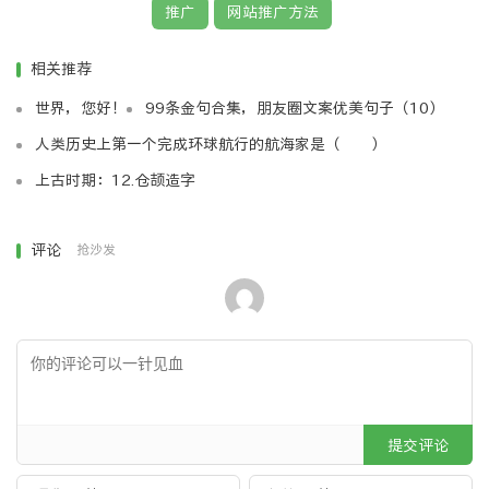
己网站的rss，提交到这些网站。
推广
网站推广方法
53 网吧推广网站推广法。如果有关系，可以把网吧的
相关推荐
机子主页设为自己的网站。
世界，您好！
99条金句合集，朋友圈文案优美句子（10）
54 站长交流网站推广法。多和其他站长交流，探讨推
广方法。说不定什么时候就有意外惊喜。在和别人的经验交
人类历史上第一个完成环球航行的航海家是（ ）
流中也往往会有灵感的火花跳跃。不要吝啬你自己的经验，
上古时期：12.仓颉造字
在告诉别人的时候，也是对自己经验的一次系统化、条理
化、理性化提纯。
评论
抢沙发
55 网页病毒网站推广法。利用其他网站的dns漏洞、
服务器漏洞，程序漏洞等，直接挂上自己的网站，迅速提高
网站普及率。这是最强悍的另类推广方法。属于被清理的方
法之列。
56 过路费网站推广法。如果你有电信等方面的资源，
掌握了网页的传输通道，可以将每个网页都进行完善，加进
你想加入的内容。
提交评论
57 域名网站推广法。人是会犯错的动物。研究高流量
网站的域名，分析其错误拼写的各种可能，注册相应域名，