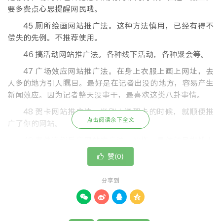
要多费点心思提醒网民哦。
45 厕所绘画网站推广法。这种方法慎用，已经有得不
偿失的先例。不推荐使用。
46 搞活动网站推广法。各种线下活动，各种聚会等。
47 广场效应网站推广法。在身上衣服上画上网址，去
人多的地方引人瞩目。最好是在记者出没的地方，容易产生
新闻效应。因为记者整天没事干，最喜欢这类八卦事情。
48 贺卡网站推广法。当别人送贺卡的时候，就顺便推
点击阅读余下全文
广了你的网站。
49 事件连锁反应网站推广法。炒作。具体就是挑战人
们的心理承受底线，锻炼人们的心理承受能力。
赞(
)

0
50 问答网站推广法。在一些知识类、知道类网站，回
答别人的问题。或者自问自答。
分享到




51 百科网站推广法。去网上的百科全书添加内容。
52 rss网站推广法。有很多rss聚合类网站，可以制作自