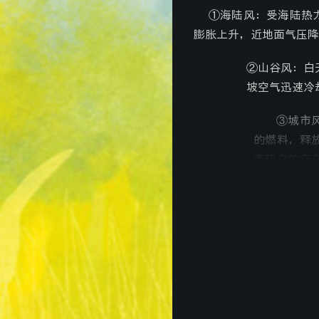
①海陆风：受海陆热
膨胀上升，近地面气压降
②山谷风：白
坡空气迅速冷
③城市
的燃料，释
市热岛的存
城市风。研
外，绿化带
(5)
大气
作用
概 念
力
指两个相