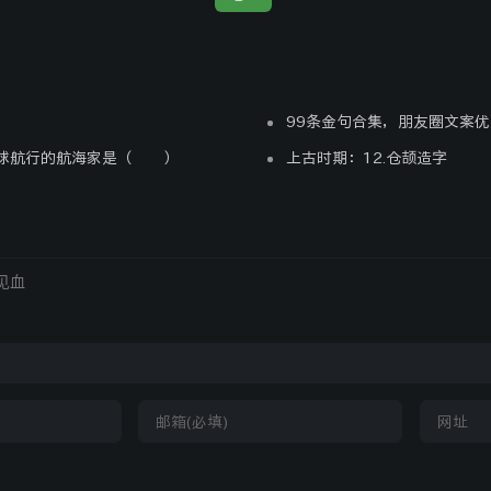
与风向相反
之间产生的一种阻碍物体
擦力的合力与气压梯度
压线，由高压吹向低压
99条金句合集，朋友圈文案优
在未受摩擦力影响
环球航行的航海家是（ ）
与风向垂直
上古时期：12.仓颉造字
转产生的使水平运动物
大到与气压梯度力大小
力
等压线平行
由高压区流向低压区的
沿垂直于等压
产生水平运动的原动力，
面的方向，由高压
风向与等压线垂直
接原因
指向低压
出，冷热不均的直接后果之一是使得水平面上产生了气压差异，
由此可见，水平气压梯度力是形成风的直接原因。要认清影响风