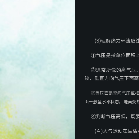
(3)
理解热力环流应
①气压是指单位面积
②通常所说的高气压
较，垂直方向气压下面高
③等压面是空间气压值
面一般呈水平状态，地面受
④判断气压高低，既
(
４)大气运动在生活