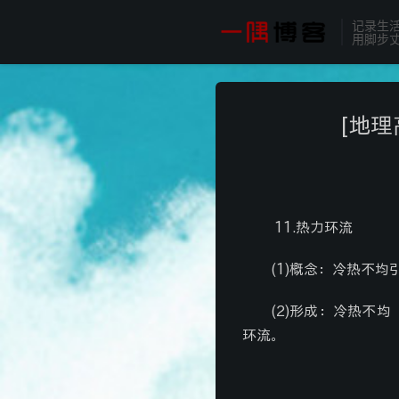
记录生
用脚步
[地
11.热力环流
(1)
概念：冷热不均
(2)
形成：冷热不均
环流。