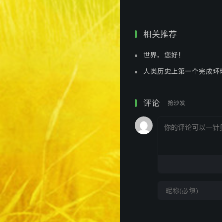
摩擦
动时，接触面
力
运动的力
相关推荐
世界，您好！
地转
人类历史上第一个完成
由地球自
偏向
体发生偏向的
评论
抢沙发
力
促使大气
气压
力，是使大气
梯度力
是形成风的直
①从热力环流可以看
地方流向气压低的地方。