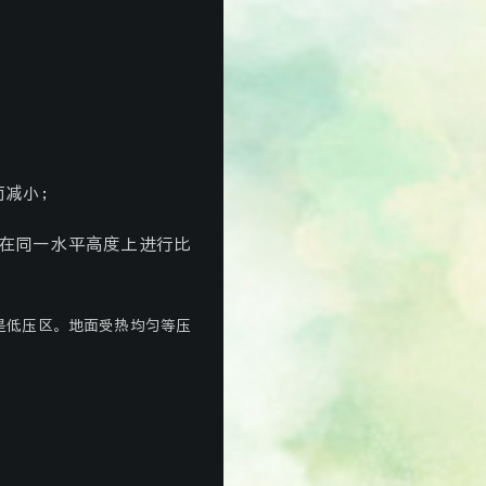
而减小；
在同一水平高度上进行比
是低压区。地面受热均匀等压