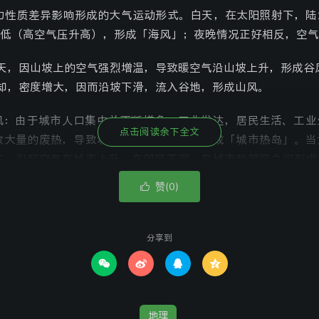
力性质差异影响形成的大气运动形式。白天，在太阳照射下，陆
低（高空气压升高），形成「海风」；夜晚情况正好相反，空气
天，因山坡上的空气强烈增温，导致暖空气沿山坡上升，形成谷
却，密度增大，因而沿坡下滑，流入谷地，形成山风。
风：由于城市人口集中并不断增多，工业发达，居民生活、工业
点击阅读余下全文
放大量的废热，导致城市气温高于郊区，形成「城市热岛」。当
在，引起空气在城市上升，在郊区下沉，在城市和郊区之间形成
究城市风对于搞好城市环境保护有重要意义:污染严重的企业应
赞(
)

0
应布局在城市风下沉距离以内。
的水平运动——风
分享到
方 向
大气运动与等压线




地理
互接触的物体作相对运
在受摩擦力影响的