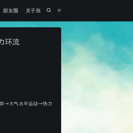

朋友圈
关于我


力环流
异→大气水平运动→热力