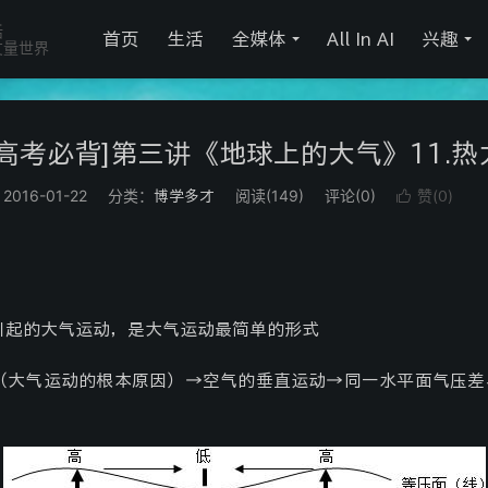
活
首页
生活
全媒体
All In AI
兴趣
丈量世界
理高考必背]第三讲《地球上的大气》11.热
2016-01-22
分类：
阅读(
149
)
评论(0)
赞(
)
博学多才

0
引起的大气运动，是大气运动最简单的形式
（大气运动的根本原因）→空气的垂直运动→同一水平面气压差