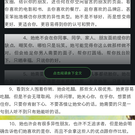
友圈，结识你的朋友，进任何在你空间留言的朋友的页面，看
你喜欢的电影和书，去你喜欢的餐厅，逛你喜欢的品牌店，甚
至笨拙地模仿你欣赏的异性类型。她不是不够好，而是想变得
更好，更适合你，更容易得到你的认可和赞许。
4、她绝不会在你同事、同学、家人、朋友面前提你的
缺点，嘲笑你，哪怕只是玩笑。她可能觉得你这么做那样做不
对，但会给足你男人需要的面子，帮你打圆场，帮你找台阶
下，只晒幸福，只说你的好。
点击阅读余下全文
5、她需要你的肩膀，但是绝不会凡事都依赖你。她在
你面前很弱势，常常需要你来把持局面。不是她笨，只是喜欢
9、看到女人围着你转，她会吃醋，那些女人很优秀，她更容易
在你面前装傻，喜欢被你照顾。但她不会粘着你，把你当保
吃醋，但是不会无理取闹，兴师问罪。她关心你，在乎你，想要抓
姆，该独立的时候她可以一个人。
住你。只要你肯耐下心，不要吝惜让她安心的话。她需要的只是一
6、她不会总是要求你先让步。男生要懂得包容和迁
句别人听不到只有她能听的话。
就，不是因为她是女人，而是因为你是男人。但她绝不会因此
10、她也许会有很多异性朋友，也许不乏追求者，但是她会明
被宠坏而从头至尾都等着你主动向她道歉，而是会很小心翼翼
确告诉他们她喜欢的是你，而且不会拿这些人的优点跟你作比较。
地跟你撒娇，求得你的原谅。