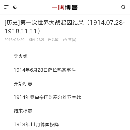



[历史]第一次世界大战起因结果（1914.07.28-
1918.11.11）
2016-06-20
阅读(
232
)
评论(0)
赞(
)

0
导火线
1914年6月28日萨拉热窝事件
开始标志
1914年奥匈帝国对塞尔维亚宣战
结束标志
1918年11月德国投降