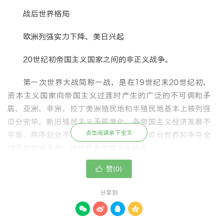
战后世界格局
欧洲列强实力下降、美日兴起
20世纪初帝国主义国家之间的非正义战争。
第一次世界大战简称一战，是在19世纪末20世纪初，
资本主义国家向帝国主义过渡时产生的广泛的不可调和矛
盾、亚洲，非洲，拉丁美洲殖民地和半殖民地基本上被列强
瓜分完毕，新旧殖民主义矛盾激化、各帝国主义经济发展不
点击阅读余下全文
平衡，秩序划分不对等的背景下，为重新瓜分世界和争夺全
球霸权而爆发的一场世界级帝国主义战争。
赞(
)

0
分享到
战争过程主要是同盟国和协约国之间的战斗。




德意志帝国、奥匈帝国、奥斯曼帝国、保加利亚王国属