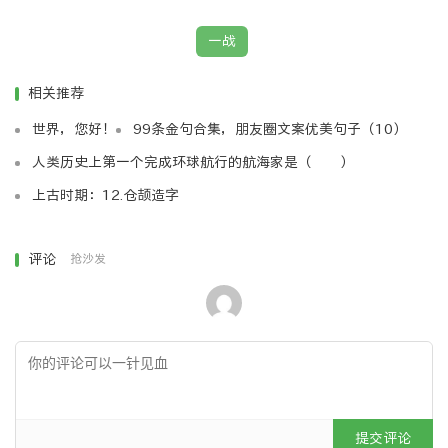
同盟国阵营==
一战
大英帝国、法兰西第三共和国、俄罗斯帝国、意大利王
相关推荐
国和美利坚合众国则属协约国阵营。
世界，您好！
99条金句合集，朋友圈文案优美句子（10）
这场战争是欧洲历史上破坏性最强的战争之一。大约有
人类历史上第一个完成环球航行的航海家是（ ）
6，500万人参战，1，000多万人丧生，2，000万人受
上古时期：12.仓颉造字
伤。战争造成了严重的经济损失。
评论
抢沙发
战争经过
第一次世界大战爆发后，战争主要在欧洲战场上进行。
英、法、比等国的军队同德军对抗的西线，俄国军队同奥匈
帝国、德国军队对抗的东线，是主要战线，其中，西线的战
线是具有决定性的作用。
提交评论