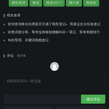
晓松奇谈
晓说
晓说2017
矮大紧
高晓松
相关推荐
如何查询营业执照是否开通了税务登记
驾驶证扣分标准速记
收费资源分享，驾考宝典璇姐精髓科目一笔记、驾考答题技巧
科四驾照，关键词答题速记
评论
抢沙发
提交评论