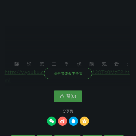
晓说第二季优酷观看：
http://v.youku.com/v_show/id_XNTM3OTc0MzE2.ht
点击阅读余下全文
ml
下期：晓说2017[113期]：回归首期漫谈颁奖季
赞(
)

0
20170407
分享到



