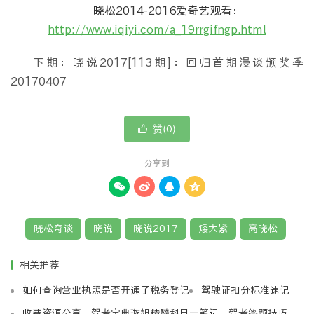
晓松2014-2016爱奇艺观看：
http://www.iqiyi.com/a_19rrgifngp.html
下期：晓说2017[113期]：回归首期漫谈颁奖季
20170407
赞(
)

0
分享到




晓松奇谈
晓说
晓说2017
矮大紧
高晓松
相关推荐
如何查询营业执照是否开通了税务登记
驾驶证扣分标准速记
收费资源分享，驾考宝典璇姐精髓科目一笔记、驾考答题技巧