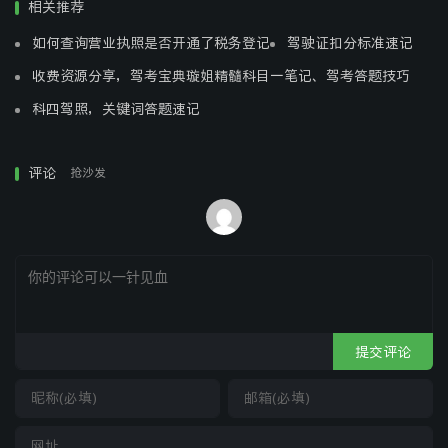
相关推荐
殷勤帐里付情郎。
如何查询营业执照是否开通了税务登记
驾驶证扣分标准速记
桃含颗，榴破房，衔影霞杯入瑶觞。
收费资源分享，驾考宝典璇姐精髓科目一笔记、驾考答题技巧
春宵十咏
科四驾照，关键词答题速记
其一：
评论
抢沙发
少年红粉共风流，锦帐春宵恋不休。兴魄罔知来宾馆，
狂魂疑似入仙舟。
脸红暗染胭脂汗，面白误污粉黛油。一倒一颠眠不得，
鸡声唱破五更秋。
其二：
提交评论
对垒牙床起战戈，两身合一暗推磨。菜花戏蝶吮花髓，
恋蜜狂蜂隐蜜窠。