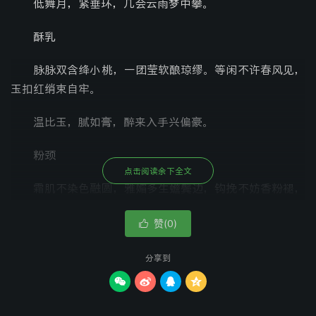
低舞月，紧垂环，几会云雨梦中攀。
酥乳
脉脉双含绛小桃，一团莹软酿琼缪。等闲不许春风见，
玉扣红绡束自牢。
温比玉，腻如膏，醉来入手兴偏豪。
粉颈
点击阅读余下全文
霜肌不染色融圆，雅媚多生蟾鬓边，钩挽不妨香粉褪，
倦来常得枕相怜。
赞(
)

0
娇滴滴，嫩娟娟，每劳引望怅佳缘。
分享到
朱唇




胭脂染就丽红妆，半启犹含茉莉芳。一种香甜谁识得，