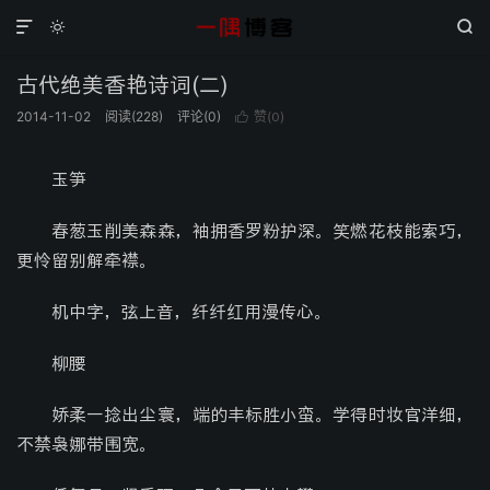



古代绝美香艳诗词(二)
2014-11-02
阅读(
228
)
评论(0)
赞(
)

0
玉笋
春葱玉削美森森，袖拥香罗粉护深。笑燃花枝能索巧，
更怜留别解牵襟。
机中字，弦上音，纤纤红用漫传心。
柳腰
娇柔一捻出尘寰，端的丰标胜小蛮。学得时妆官洋细，
不禁袅娜带围宽。