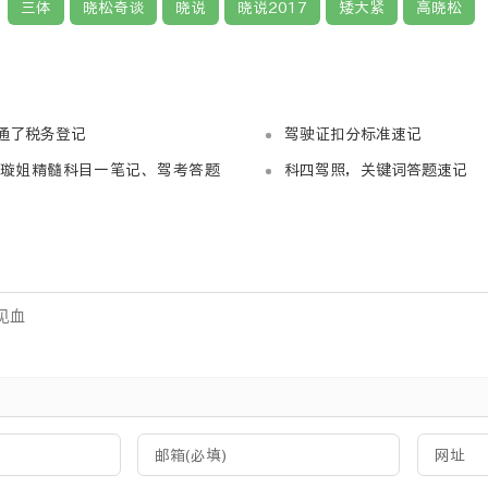
三体
晓松奇谈
晓说
晓说2017
矮大紧
高晓松
通了税务登记
驾驶证扣分标准速记
璇姐精髓科目一笔记、驾考答题
科四驾照，关键词答题速记