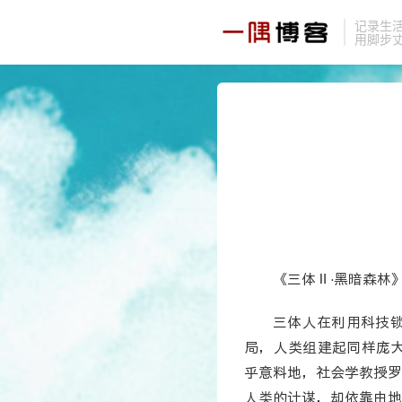
记录生
用脚步
《三体Ⅱ·黑暗森林
三体人在利用科技
局，人类组建起同样庞大
乎意料地，社会学教授罗
人类的计谋，却依靠由地