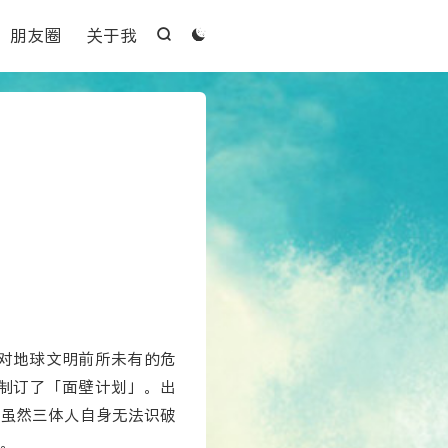

朋友圈
关于我


对地球文明前所未有的危
制订了「面壁计划」。出
虽然三体人自身无法识破
。