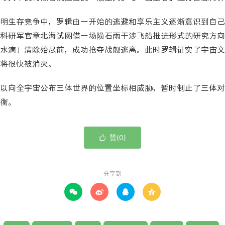
明生存竞争中，罗辑由一开始的逃避和享乐主义逐渐意识到自己
科研军官章北海试图借一场陨石雨干涉飞船推进形式的研究方向
水滴」清除殆尽前，成功抢夺战舰逃离。此时罗辑证实了宇宙文
将很快被消灭。
以向全宇宙公布三体世界的位置坐标相威胁，暂时制止了三体对
衡。
赞(
)

0
分享到



