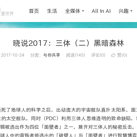
活
首页
生活
全媒体
All In AI
兴趣
丈量世界
晓说2017：三体（二）黑暗森林
2017-10-24
分类：
阅读(
145
)
评论(0)
赞(
)
与你共享

0
》
锁死了地球人的科学之后，出动庞大的宇宙舰队直扑太阳系，面
的太空舰队，同时（PDC）利用三体人思维透明的致命缺陷，
辑被选出作为四位「面壁者」之一，展开对三体人的秘密反击。
球人中的背叛者挑选出的「破壁人」与「面壁者」进行智慧博弈