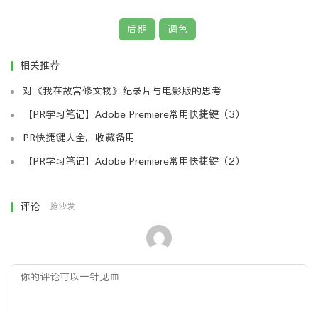
后期
调色
左边是调成黑白的原图，中间是调整后的，右边的最后的成品
相关推荐
你需要阅读作品，理解作品想去表达的意思，在实际
对《我在故宫修文物》纪录片与电影版的思考
调整上，我们要把重点关注在过曝、欠曝、直方图、色温
【PR学习笔记】Adobe Premiere常用快捷键（3）
不准这些方面。
PR快捷键大全，收藏备用
【PR学习笔记】Adobe Premiere常用快捷键（2）
这副作品羽毛占了画面的很大的面积，我们通过将人
物提亮，达到凸显人物的效果。
评论
抢沙发
2.突出光源