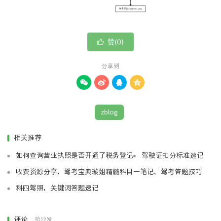
赞(
)

0
分享到




zblog
相关推荐
如何查询营业执照是否开通了税务登记
驾驶证扣分标准速记
收费资源分享，驾考宝典璇姐精髓科目一笔记、驾考答题技巧
科四驾照，关键词答题速记
评论
抢沙发