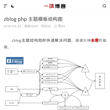



zblog php 主题模板结构图
2019-03-23
阅读(
234
)
评论(0)
赞(
)

0
主题结构助你快速解决问题
zblog
，感谢大神
未寒
的画
画。