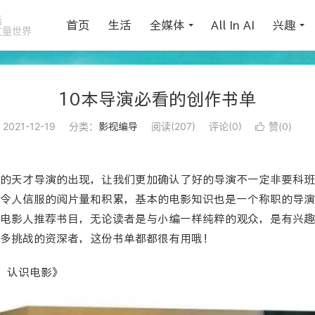
活
首页
生活
全媒体
All In AI
兴趣
丈量世界
10本导演必看的创作书单
2021-12-19
分类：
阅读(
207
)
评论(0)
赞(
)
影视编导

0
的天才导演的出现，让我们更加确认了好的导演不一定非要科班
令人信服的
阅片量
和
积累
，基本的电影知识也是一个称职的导演
电影人推荐书目，无论读者是与小编一样纯粹的观众，是有兴趣
多挑战的资深者，这份书单都都很有用哦！
：认识电影》