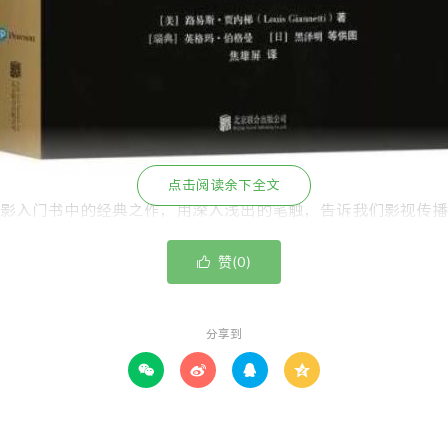
点击阅读余下全文
影入门书中的经典之作，用深入浅出的笔触，告诉我们影视传播
世几十年以来，此书始终是世界各地影视从业人员和主流专业院
赞(
)

0
。
：导演的必修课》
分享到



