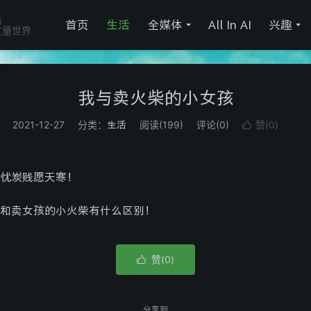
活
首页
生活
全媒体
All In AI
兴趣
丈量世界
我与卖火柴的小女孩
2021-12-27
分类：
阅读(
199
)
评论(0)
赞(
)
生活

0
忧炭贱愿天寒！
和卖女孩的小火柴有什么区别！
赞(
)

0
分享到