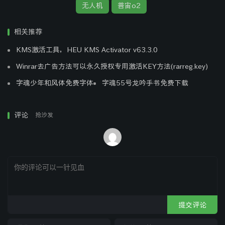
已经过安全软件检测无毒，请您放心下载。
无人机
普宙o2
相关推荐
KMS激活工具，HEU KMS Activator v63.3.0
Winrar去广告方法可以永久授权专用激活KEY方法(rarreg.key)
字魂少年和风体免费字体
字魂55号龙吟手书免费下载
评论
抢沙发
提交评论