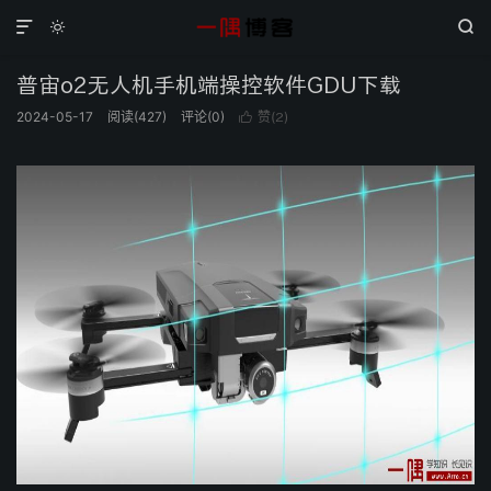



普宙o2无人机手机端操控软件GDU下载
2024-05-17
阅读(
427
)
评论(0)
赞(
)

2