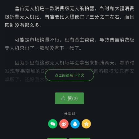
普宙无人机是一款消费级无人航拍器，当时和大疆消费
级折叠无人机比，普宙要比大疆便宜了三分之二左右，而且
限制没有那么多。
可能是市场销量不行，没有金主爸爸，导致普宙消费级
无人机只出了一款就没有下一代了。
因为手里有这款无人机每年会拿出来折腾两天，春节时
发现苹果商城的GDU控制端下架了，咨询客服得知只有安
点击阅读余下全文
卓版了，还好我水果手机操作端没删！！
文末分享安卓端GDU_O2手机控制端，祝普宙飞友早
赞(
)

2
升级大疆！！
分享到
下载链接




大小： | 来源：网盘 | 提取码：3585
GDU_o2