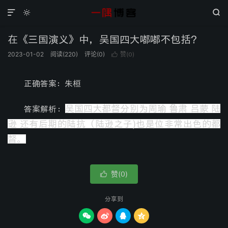



在《三国演义》中，吴国四大嘟嘟不包括？
2023-01-02
阅读(
220
)
评论(0)
赞(
)

0
正确答案：朱桓
吴国四大都督分别为
周瑜 鲁肃 吕蒙 陆
答案解析：
逊
还有后期的
陆抗
（陆逊之子)也是位非常出色的都
督。
赞(
)

0
分享到



