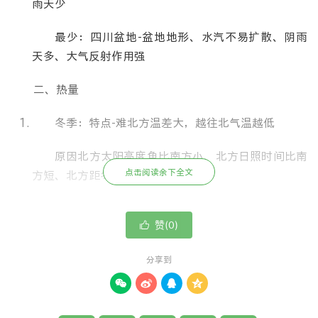
雨天少
最少：四川盆地-盆地地形、水汽不易扩散、阴雨
天多、大气反射作用强
二、热量
冬季：特点-难北方温差大，越往北气温越低
原因北方太阳高度角比南方小、北方日照时间比南
点击阅读余下全文
方短、北方距冬季风源地近
夏季：特点-南北方温差小，全国普遍高温
赞(
)

0
原因北方日照时间比南方长、南方雨日多
分享到
温度带




寒温带：一年一熟