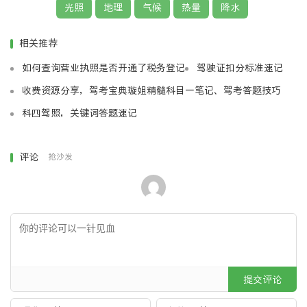
光照
地理
气候
热量
降水
中温带：一年一熟
相关推荐
暖温带：两年三熟到一年两熟
如何查询营业执照是否开通了税务登记
驾驶证扣分标准速记
亚热带：一年两熟到一年三熟
收费资源分享，驾考宝典璇姐精髓科目一笔记、驾考答题技巧
科四驾照，关键词答题速记
热带：一年三熟
青藏高原：一年一熟
评论
抢沙发
三、降水
四种降雨类型
对流雨、锋面雨、地形雨、台风雨
提交评论
季风区与非季风区的划分