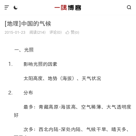



[地理]中国的气候
2015-01-23
阅读(
214
)
评论(0)
赞(
)

0
一、光照
影响光照的因素
太阳高度、地势（海拔）、天气状况
分布
最多：青藏高原-海拔高、空气稀薄、大气透明度
好
次多：西北内陆-深处内陆、气候干旱、晴天多、