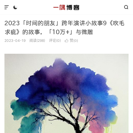



2023「时间的朋友」跨年演讲小故事9《吹毛
求疵》的故事，「10万+」与微雕
2023-04-19
阅读(
298
)
评论(0)
赞(
)

0