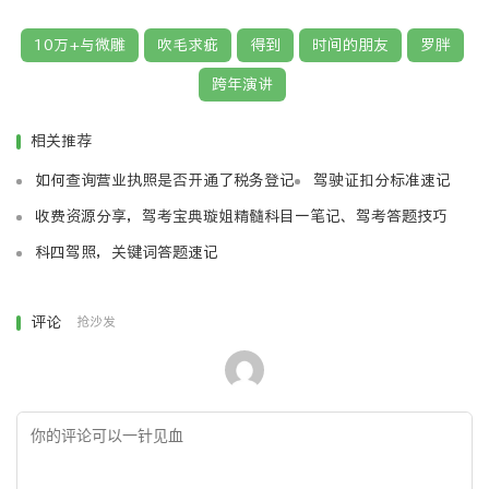
美是「这版方案我们OK」。
10万+与微雕
吹毛求疵
得到
时间的朋友
罗胖
跨年演讲
美是说好最后一杯但为了再多坐一会儿又忍不住倒满的
酒。
相关推荐
美是老板的反义词。
如何查询营业执照是否开通了税务登记
驾驶证扣分标准速记
收费资源分享，驾考宝典璇姐精髓科目一笔记、驾考答题技巧
《智族GQ》杂志的编辑总监刘冲（Rocco）说:文字写
成这样，顶多算有了个坯子，微雕还没开始呢。
科四驾照，关键词答题速记
你看这句，「美是通完宵后拉开窗帘所看到的红色朝
评论
抢沙发
阳」，模拟了日出的动画效果；「美是江水长流无尽时」，
设计成了流水的状态；「美是随随便便」，每个字都会轻微
左右晃动，让你感受到一种轻松随意的感觉。
150句，每一句的呈现方式都不一样。