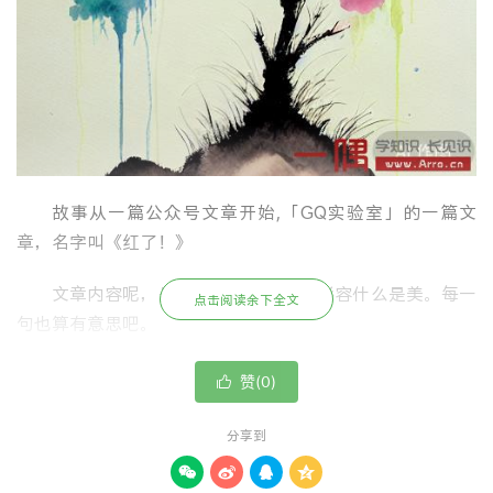
故事从一篇公众号文章开始,「GQ实验室」的一篇文
章，名字叫《红了！》
文章内容呢，是一条一条的，就是形容什么是美。每一
点击阅读余下全文
句也算有意思吧。
比如
赞(
)

0
美是任何一个想要打开相机的时刻。
分享到




美是电影院漆黑中他轻轻碰到了她的肩膀。