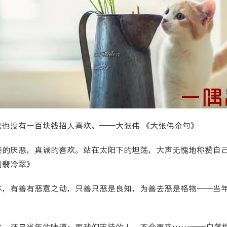
它也没有一百块钱招人喜欢。——大张伟 《大张伟金句》
接的厌恶，真诚的喜欢。站在太阳下的坦荡，大声无愧地称赞自
到翡冷翠》
体，有善有恶意之动，只善只恶是良知，为善去恶是格物——当