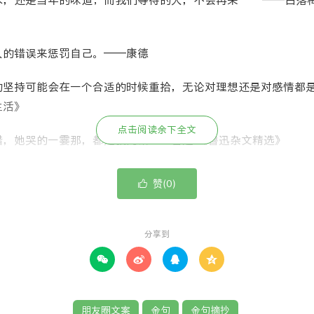
水，还是当年的味道；而我们等待的人，不会再来……——白落梅
人的错误来惩罚自己。——康德
的坚持可能会在一个合适的时候重拾，无论对理想还是对感情都
生活》
点击阅读余下全文
错，她哭的一霎那，都是我的错——鲁迅 《鲁迅杂文精选》
，它需要你明确知道自己想什么和对方要什么，然后假装大家一
赞(
)

0
脑即可。——马薇薇 《奇葩说》
是把往事成诗，把回忆下酒，大口喝完回忆这杯酒，甭管当初跌
分享到
—卢思浩 《愿有人陪你颠沛流离》




要九九八十一难。坏人成佛只需要放下屠刀。——今何在 《悟空
朋友圈文案
金句
金句摘抄