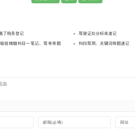
kb | 来源：网盘 | 提取码：3585
，请您放心下载。
通了税务登记
驾驶证扣分标准速记
璇姐精髓科目一笔记、驾考答题
科四驾照，关键词答题速记