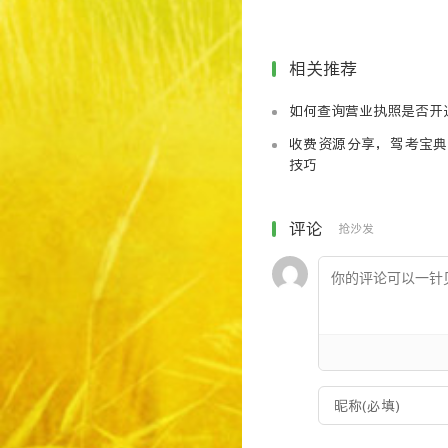
大小：250
99条金句合集
已经过安全软件检测无毒
相关推荐
如何查询营业执照是否开
收费资源分享，驾考宝典
技巧
评论
抢沙发