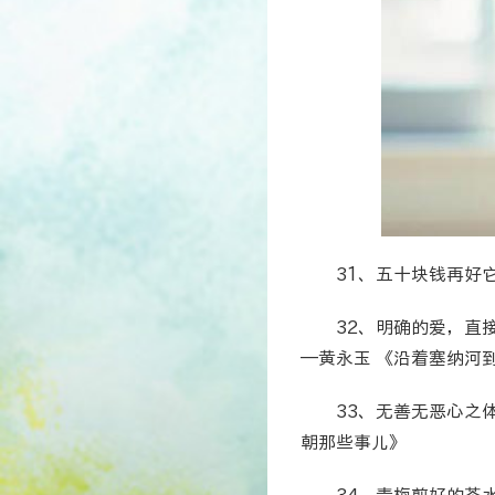
31、五十块钱再好
32、明确的爱，直
—黄永玉 《沿着塞纳河
33、无善无恶心之
朝那些事儿》