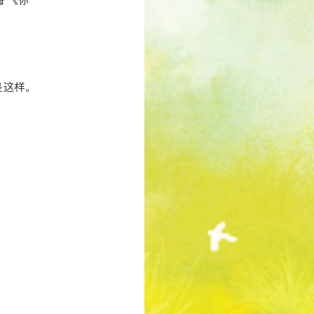
 《你
是这样。
样。真
得多痛，
传》