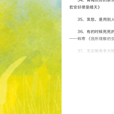
34、青梅煎好的茶
若安好便是晴天》
35、发怒，是用别
36、有的时候死死
——韩寒 《我所理解的
37、无论她有多大
38、虚伪其实很难
诚则比较容易，万事不过
39、所谓生活不过
我们都得继续往前走。—
40、好人成佛，需