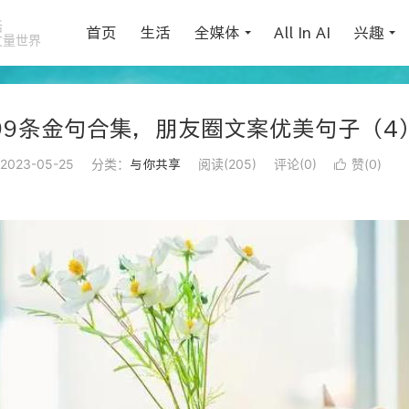
活
首页
生活
全媒体
All In AI
兴趣
丈量世界
99条金句合集，朋友圈文案优美句子（4
2023-05-25
分类：
阅读(
205
)
评论(0)
赞(
)
与你共享

0