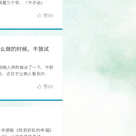
飘着三个字，「不许动」。但
赞(
)

0
怎么做的时候，不放试
则病人突然被冰了一下，不舒
受，还在于让病人看到大夫的
赞(
)

0
—毕淑敏《恰到好处的幸福》