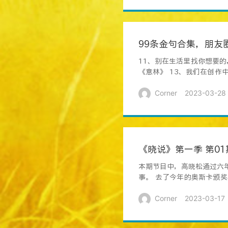
99条金句合集，朋友
11、别在生活里找你想要
《意林》 13、我们在创
然丰富...
Corner
2023-03-28
《晓说》第一季 第0
本期节目中，高晓松通过六
事。 去了今年的奥斯卡颁
影评人，都已...
Corner
2023-03-17