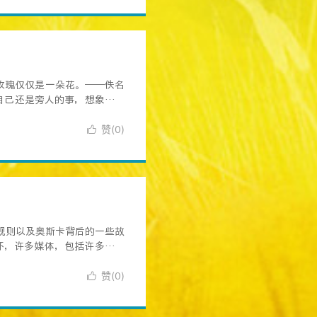
玫瑰仅仅是一朵花。——佚名
自己还是旁人的事，想象力忽
赞(
)

0
规则以及奥斯卡背后的一些故
坏，许多媒体，包括许多资深
赞(
)

0