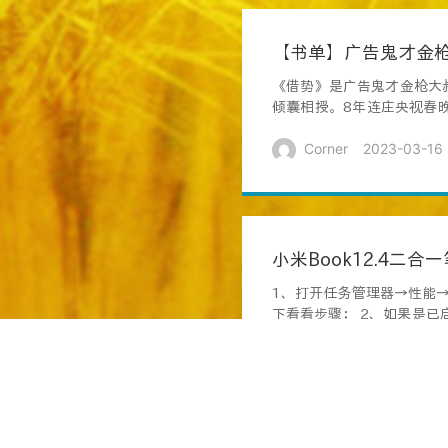
【书单】广告鬼才金
《借势》是广告鬼才金枪大
倾囊相授。8年连庄央视春晚
诀...
Corner
2023-03-16
小米Book12.4二
1、打开任务管理器→性能
下看看步骤； 2、如果是
美国，因...
Corner
2023-03-10