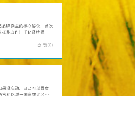
亿品牌操盘的核心秘诀，首次
大叔扛鼎力作！千亿品牌操盘秘
赞(
)

0
如果没启动，自己可以百度一
语言和区域→国家或地区改为
赞(
)

0