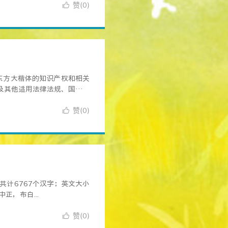
赞(
)

0
妈东方大楷体的知识产权和相关
及其他适用法律法规、国际公
赞(
)

0
共计6767个汉字；英文大小
正，布白...
赞(
)

0