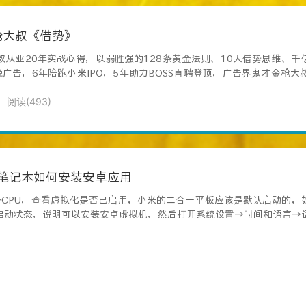
枪大叔《借势》
叔从业20年实战心得，以弱胜强的128条黄金法则、10大借势思维、千
广告，6年陪跑小米IPO，5年助力BOSS直聘登顶，广告界鬼才金枪
阅读(
493
)
合一笔记本如何安装安卓应用
→CPU，查看虚拟化是否已启用，小米的二合一平板应该是默认启动的，
已启动状态，说明可以安装安卓虚拟机，然后打开系统设置→时间和语言→
阅读(
334
)