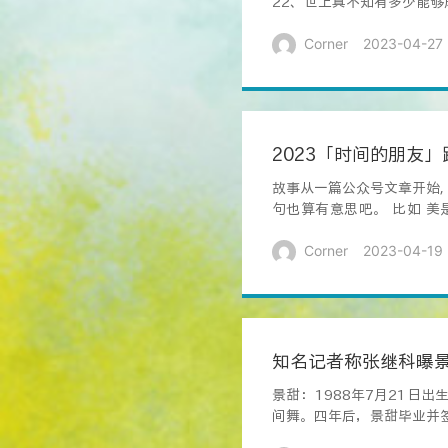
22、世上真不知有多少能够
繁华...
Corner
2023-04-27
2023「时间的朋友
故事从一篇公众号文章开始
句也算有意思吧。 比如 
OK」...
Corner
2023-04-19
知名记者称张继科曝
景甜：1988年7月21日
间舞。四年后，景甜毕业并签