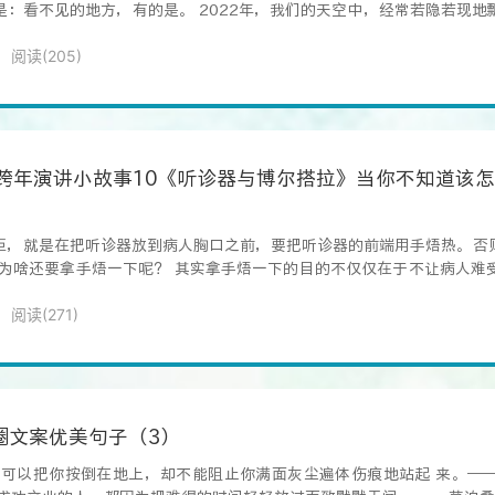
是：看不见的地方，有的是。 2022年，我们的天空中，经常若隐若现地
阅读(
205
)
」跨年演讲小故事10《听诊器与博尔搭拉》当你不知道该
矩，就是在把听诊器放到病人胸口之前，要把听诊器的前端用手焐热。否
，为啥还要拿手焐一下呢？ 其实拿手焐一下的目的不仅仅在于不让病人难
阅读(
271
)
圈文案优美句子（3）
人可以把你按倒在地上，却不能阻止你满面灰尘遍体伤痕地站起 来。—