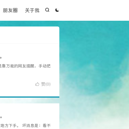

朋友圈
关于我


题。
终还是靠万能的网友提醒，手动把
赞(
)

0
下。
地方下手。 坏消息是：看不