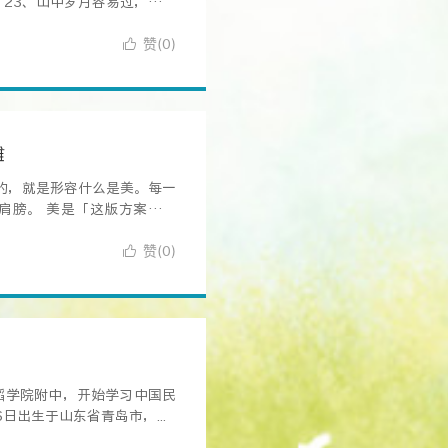
 23、山中岁月容易过，世上
赞(
)

0
雕
的，就是形容什么是美。每一
肩膀。 美是「这版方案我们
赞(
)

0
舞蹈学院附中，开始学习中国民
日出生于山东省青岛市，...