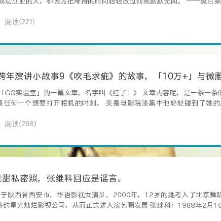
成功立业的人，都因为把难得的时间轻轻放过而致默默无闻。 ——莫泊桑
阅读(
221
)
」跨年演讲小故事9《吹毛求疵》的故事，「10万+」与微
,「GQ实验室」的一篇文章，名字叫《红了！》 文章内容呢，是一条一条
美是任何一个想要打开相机的时刻。 美是电影院漆黑中他轻轻碰到了她的
阅读(
298
)
景甜私密照，张继科回应是谣言。
出生于陕西省西安市，华语影视女演员，2000年，12岁的她考入了北京
约星光灿烂影视公司，从而正式进入演艺圈发展 张继科：1988年2月16