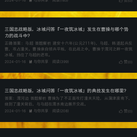
2024-01-16
与你共享
阅读(
185
)

赞(
)

0
三国志战略版，冰城问答『一夜筑冰城」发生在曹操与哪个势
力的战斗中?
正确答案：马超 答题解析 建安十六年(公元211年)，马超、韩遂起兵反
曹，攻占潼关。曹操亲自领兵平叛，在此战之中，曹操于渭河之畔一夜筑
冰城，挡住了马超的进攻。
2024-01-16
与你共享
阅读(
399
)

赞(
)

0
三国志战略版，冰城问答「一夜筑冰城」的典故发生在哪里?
答案：渭河边 答题解析 曹操为了不正面攻打潼关天险，从蒲津渡南下，
绕到了潼关背后，与马超在渭水南边展开交战。
2024-01-16
与你共享
阅读(
208
)

赞(
)

0