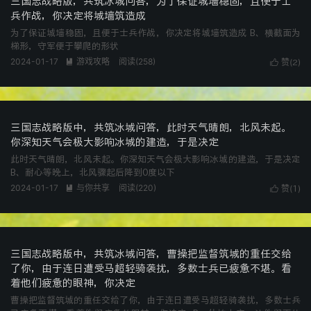
三国志战略版，共筑冰城问答，为了保证城墙稳固，且便于士
兵作战，你决定将城墙筑造成
为了保证城墙稳固，且便于士兵作战，你决定将城墙筑造成 B、横截面为
梯形，守军便于攀爬的形状
2024-01-17
游戏攻略
阅读(
258
)

赞(
)

2
三国志战略版中，共筑冰城问答，此时天气晴朗，北风未起。
你深知天气会极大影响冰城的建造，于是决定
此时天气晴朗，北风未起。你深知天气会极大影响冰城的建造，于是决定
B、耐心等晚上，北风骤起后降到0度以下
2024-01-17
与你共享
阅读(
220
)

赞(
)

1
三国志战略版中，共筑冰城问答，曹操把监督筑城的重任交给
了你，由于连日遭受马超轻骑袭扰，多数士兵已疲惫不堪。看
着他们疲惫的眼神，你决定
曹操把监督筑城的重任交给了你，由于连日遭受马超轻骑袭扰，多数士兵