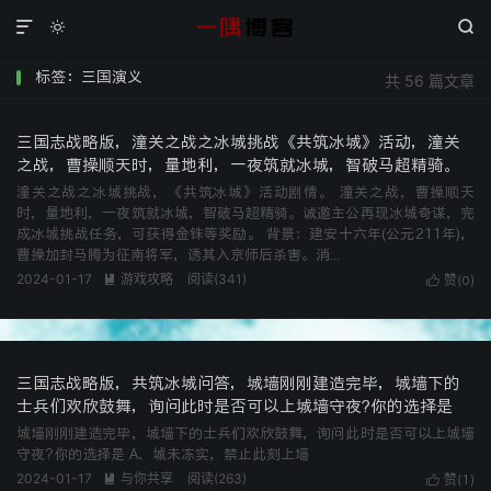



标签：三国演义
共 56 篇文章
三国志战略版，潼关之战之冰城挑战《共筑冰城》活动，潼关
之战，曹操顺天时，量地利，一夜筑就冰城，智破马超精骑。
潼关之战之冰城挑战，《共筑冰城》活动剧情。 潼关之战，曹操顺天
时，量地利，一夜筑就冰城，智破马超精骑。诚邀主公再现冰城奇谋，完
成冰城挑战任务，可获得金铢等奖励。 背景：建安十六年(公元211年)，
曹操加封马腾为征南将军，诱其入京师后杀害。消...
2024-01-17
游戏攻略
阅读(
341
)

赞(
)

0
三国志战略版，共筑冰城问答，城墙刚刚建造完毕，城墙下的
士兵们欢欣鼓舞，询问此时是否可以上城墙守夜?你的选择是
城墙刚刚建造完毕，城墙下的士兵们欢欣鼓舞，询问此时是否可以上城墙
守夜?你的选择是 A、城未冻实，禁止此刻上墙
2024-01-17
与你共享
阅读(
263
)

赞(
)

1