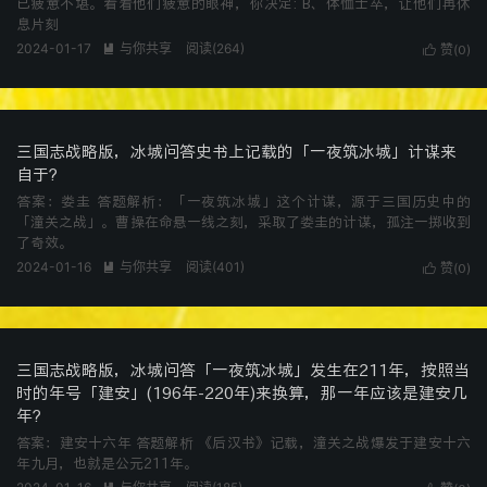
已疲惫不堪。看着他们疲惫的眼神，你决定: B、体恤士卒，让他们再休
息片刻
2024-01-17
与你共享
阅读(
264
)

赞(
)

0
三国志战略版，冰城问答史书上记载的「一夜筑冰城」计谋来
自于?
答案：娄圭 答题解析：「一夜筑冰城」这个计谋，源于三国历史中的
「潼关之战」。曹操在命悬一线之刻，采取了娄圭的计谋，孤注一掷收到
了奇效。
2024-01-16
与你共享
阅读(
401
)

赞(
)

0
三国志战略版，冰城问答「一夜筑冰城」发生在211年，按照当
时的年号「建安」(196年-220年)来换算，那一年应该是建安几
年?
答案：建安十六年 答题解析 《后汉书》记载，潼关之战爆发于建安十六
年九月，也就是公元211年。