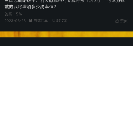
三国志战略版中，吞天麒麟甲的专属特技「活力」，可以为佩
戴的武将增加多少统率值？
答案：5%
2023-06-23
与你共享
阅读(
173
)

赞(
)

0
三国志战略版中，同一武将不同装备拥有相同的特技，如：利
爪、蛮力等，这些特技增加的属性是否能够叠加？
答案：不能
2023-06-23
与你共享
阅读(
188
)

赞(
)

0
三国志战略版中，名声达到4000后，每天的8：00、14：00、
20：00会在主城附件刷新木流牛马，击败木牛流马无法获得哪
一项资源？
答案：铜币
2023-06-22
与你共享
阅读(
221
)

赞(
)

0