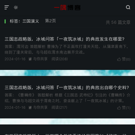



第2页
标签：三国演义
共 56 篇文章
三国志战略版，冰城问答「一夜筑冰城」的典故发生在哪里?
答案：渭河边 答题解析 曹操为了不正面攻打潼关天险，从蒲津渡南下，
绕到了潼关背后，与马超在渭水南边展开交战。
2024-01-16
与你共享
阅读(
208
)

赞(
)

0
三国志战略版，冰城问答『一夜筑冰城」的典故出自哪个史料?
答案：《曹瞒传》 答题解析 根据《三国志·武帝纪》引注的《曹瞒传》介
绍，曹操与马超交战于渭南之时，娄圭献上了「一夜筑冰城」的计策。
2024-01-16
与你共享
阅读(
217
)

赞(
)

1