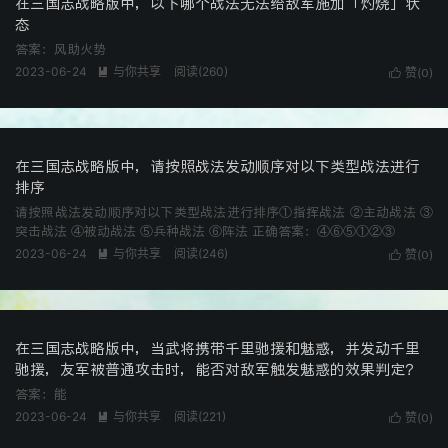
在三国志战略版中，以下哪个战法无法给敌军施加「灼烧」状
态
答案：风助火势
2023-06-24
与你共享
阅读(
260
)

赞(
)

0
在三国志战略版中，请按照战法发动顺序对以下类型战法进行
排序
请按照战法发动顺序对以下类型战法进行排序①指挥战法 ②主动战法 ③
突击战法 ④被动战法 ⑤兵种战法 ⑥阵法 正确答案：④⑥⑤①②③
2023-06-24
与你共享
阅读(
246
)

赞(
)

0
在三国志战略版中，当武将携带千里驰援和魅惑，并发动千里
驰援，友军被普通攻击时，能否对敌军触发魅惑的效果判定？
答案：能
2023-06-24
与你共享
阅读(
221
)

赞(
)

0