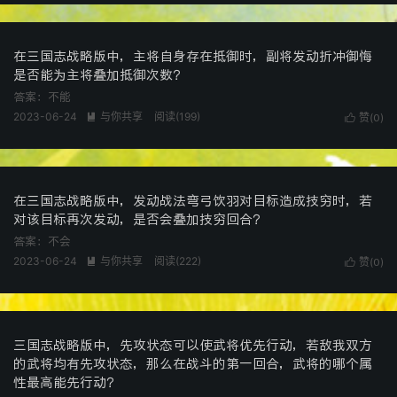
在三国志战略版中，主将自身存在抵御时，副将发动折冲御悔
是否能为主将叠加抵御次数？
答案：不能
2023-06-24
与你共享
阅读(
199
)

赞(
)

0
在三国志战略版中，发动战法弯弓饮羽对目标造成技穷时，若
对该目标再次发动，是否会叠加技穷回合？
答案：不会
2023-06-24
与你共享
阅读(
222
)

赞(
)

0
三国志战略版中，先攻状态可以使武将优先行动，若敌我双方
的武将均有先攻状态，那么在战斗的第一回合，武将的哪个属
性最高能先行动？