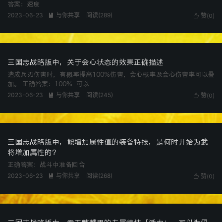
答案：速度
2023-06-23
与你共享
阅读(
289
)

赞(
)

0
三国志战略版中，关于会心状态的效果正确描述
造成兵刃伤害时，有概率提高100%伤害，会心概率及会心伤害率可以叠
加。 正确答案：100% 可以
2023-06-23
与你共享
阅读(
245
)

赞(
)

0
三国志战略版中，能增加属性值的装备特技，是何时开始为武
将增加属性的？
正确答案：战斗中准备回合
2023-06-23
与你共享
阅读(
268
)

赞(
)

0