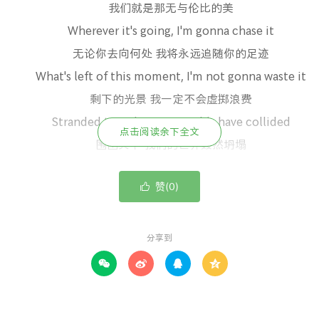
我们就是那无与伦比的美
Wherever it's going, I'm gonna chase it
无论你去向何处 我将永远追随你的足迹
What's left of this moment, I'm not gonna waste it
剩下的光景 我一定不会虚掷浪费
Stranded together, our worlds have collided
点击阅读余下全文
围困其中 我们的世界轰然坍塌
This won't be forever, so why try to fight it
赞(
)

0
这一定不会持续太久 我们何须负隅顽抗？
We're beautiful now
此刻 我们就是那无与伦比的美
分享到
We're beautiful now




此刻 我们就是那无与伦比的美
We might not know why, we might not know how