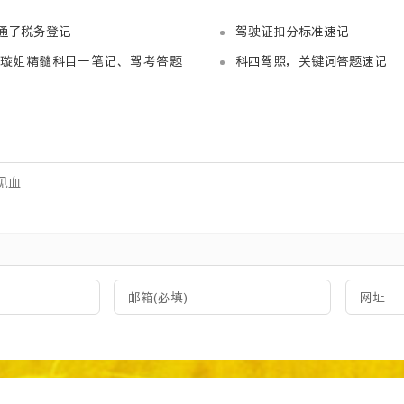
不知何故 不明缘由
通了税务登记
驾驶证扣分标准速记
But baby, tonight, we're beautiful now
璇姐精髓科目一笔记、驾考答题
科四驾照，关键词答题速记
但宝贝 今夜我们就是那无与伦比的美
We'll light up the sky, we'll open the clouds
你我冲破云端 照亮天际
'Cause baby, tonight, we're beautiful now, we're beautif
因为宝贝 今夜此刻 我们就是那无与伦比的美
We're beautiful
我们就是那无与伦比的美
Let's live tonight like fireflies
就让我们像是流萤般珍惜当下
And one by one light up the sky
一个接一个照亮天际
We disappear and pass the crown